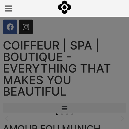
COIFFEUR | SPA |
BOUTIQUE -
EVERYTHING THAT
MAKES YOU
BEAUTIFUL
AMOUR FOU MUNICH