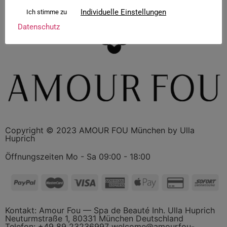
Individuelle Einstellungen
Ich stimme zu
Datenschutz
Copyright © 2023 AMOUR FOU München by Ulla
Huprich
Öffnungszeiten Mo - Sa 09:00 - 18:00
Kontakt: Amour Fou — Spa de Beauté Inh. Ulla Huprich
Neuturmstraße 1, 80331 München Deutschland
Telefon:
+49 89 23236997
welcome@amourfou-