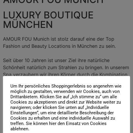
Spa de Beauté
LUXURY BOUTIQUE
AMOUR FOU Spa de Beauté München –
A
MÜNCHEN
Verborgener Luxus und vollendete Ruhe für ein
H
ganzheitliches Spa-Erlebnis.
AMOUR FOU Munich ist stolz darauf eine der Top
Termin buchen
Fashion und Beauty Locations in München zu sein.
Seit über 10 Jahren ist unser Ziel ihre natürliche
Schönheit natürlich zum Strahlen zu bringen. In unserem
Spa verzaubern wir ihren Körper durch die Kombination
von traditionellen Massagen und modernen Produkten.
Um Ihr persönliches Shoppingerlebnis so angenehm wie
Unsere renommierten Haarstylisten zaubern ihr Style
möglich zu gestalten, verwenden wir Cookies, auch von
auf ihre Wünsche individuell zu. Und wenn Sie noch
Drittanbietern. Klicken Sie auf „Ich stimme zu“ um alle
Cookies zu akzeptieren und direkt zur Website weiter zu
Reinheit nach Hause nehmen wollen können wir Sie in
navigieren; oder klicken Sie unten auf „Individuelle
unserer Boutique immer beraten.
Einstellungen“, um eine detaillierte Beschreibung der
Cookies zu erhalten und eine individuelle Auswahl zu
treffen. Sie können hier den Einsatz von Cookies
Jetzt Shoppen
ablehnen.